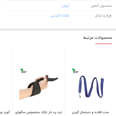
محصول کشور
طرح و شکل
محصولات مرتبط
ست قلاده و دستمال گردن
لید پد دار نازک مخصوص سگهای
آویز چ