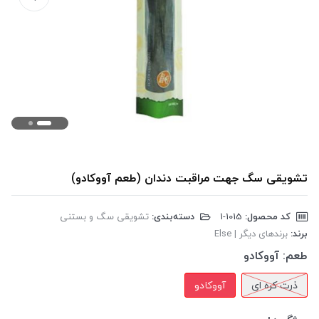
تشویقی سگ جهت مراقبت دندان (طعم آووکادو)
کد محصول:
‎1-1015
دسته‌بندی:
تشویقی سگ و بستنی
برند:
برندهای دیگر | Else
طعم:
آووکادو
ذرت کره ای
آووکادو