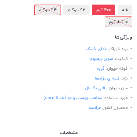
فله
400 گرم
2 کیلوگرم
4 کیلوگرم
10 کیلوگرم
ویژگی‌ها
نوع خوراک:
غذای خشک
کیفیت:
سوپر پرمیوم
گونه حیوان:
گربه
نژاد:
همه ی نژادها
سن حیوان:
بالای یکسال
مورد استفاده:
سلامت پوست و مو (care & so)
محصول کشور:
فرانسه
مشخصات