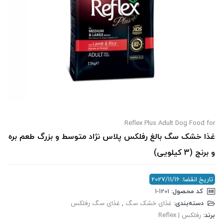
Reflex Plus Adult Dog Food for
غذا خشک سگ بالغ رفلکس پلاس نژاد متوسط و بزرگ طعم بره
و برنج (3 کیلویی)
تاریخ انقضا: 2027/11/16
کد محصول:
‎1-1201
دسته‌بندی:
غذای خشک سگ
,
غذای سگ رفلکس
برند:
رفلکس | Reflex