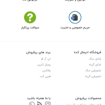
حریم خصوصی و امنیت
سوالات پرتکرار
فروشگاه انیمال کده
برند های پرفروش
غذای سگ
تی آر ام
غذای گربه
رویال کنین
تشویقی سگ
رفلکس
تشویقی گربه
هپی کت
محصولات پرفروش
با ما همراه باشید
قرص مولتی ویتامین تاپ تن