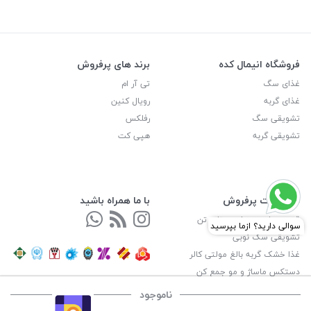
فروشگاه انیمال کده
برند های پرفروش
غذای سگ
تی آر ام
غذای گربه
رویال کنین
تشویقی سگ
رفلکس
تشویقی گربه
هپی کت
محصولات پرفروش
با ما همراه باشید
قرص مولتی ویتامین تاپ تن
تشویقی سگ نوبی
غذا خشک گربه بالغ مولتی کالر
دستکس ماساژ و مو جمع کن
مسیریابی با نشان و بلد
ناموجود