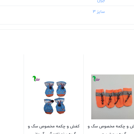
 و چکمه مخصوص سگ و
کفش و چکمه مخصوص سگ و
گربه سویل پت
گربه برند تادو آبی آسمانی