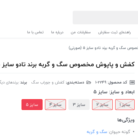
راهنمای ثبت سفارش
سفارشات من
درباره ما
تماس با ما
گ و گربه برند تادو سایز 5 (صورتی)
کفش و پاپوش مخصوص سگ و گربه برند تادو سایز 5 (صورتی)
کد محصول:
‎1-2249
دسته‌بندی:
کفش و جوراب سگ
برند:
برندهای دیگر | 
ابعاد و سایز:
سایز 5
سایز 1
سایز 2
سایز 3
سایز 4
سایز 5
ویژگی‌ها
گونه حیوان:
سگ و گربه