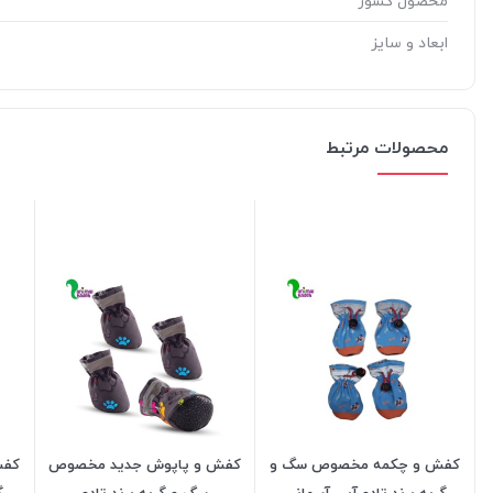
محصول کشور
ابعاد و سایز
محصولات مرتبط
کفش و چکمه مخصوص سگ و
کفش و پاپوش جدید مخصوص
کفش
گربه برند تادو آبی آسمانی
سگ و گربه برند تادو
گ