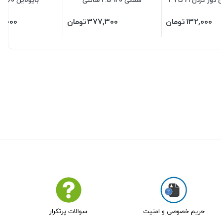
سانت
132,000
تومان
377,300
تومان
5,000
حریم خصوصی و امنیت
سوالات پرتکرار