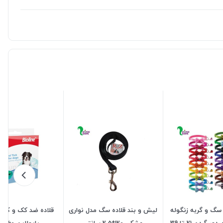
 سگ و گربه زنگوله
لیش و بند قلاده سگ مدل نواری
قلاده ضد کک و کنه
دار با پاپیون دور گردن 21 تا 39
مشکی 120*2.5 سانتی
بایولاین 60 سانتی