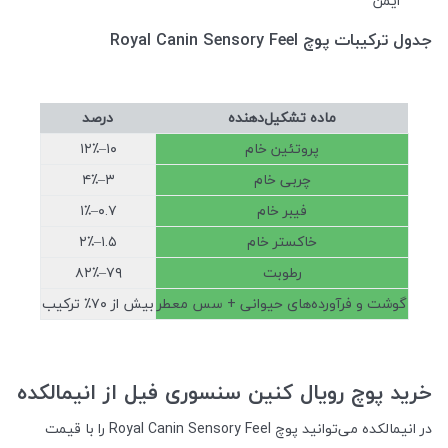
ایمن
جدول ترکیبات پوچ Royal Canin Sensory Feel
ماده تشکیل‌دهنده
درصد
پروتئین خام
۱۰–۱۲٪
چربی خام
۳–۴٪
فیبر خام
۰.۷–۱٪
خاکستر خام
۱.۵–۲٪
رطوبت
۷۹–۸۲٪
گوشت و فرآورده‌های حیوانی + سس معطر
بیش از ۷۰٪ ترکیب
خرید پوچ رویال کنین سنسوری فیل از انیمالکده
در انیمالکده می‌توانید پوچ Royal Canin Sensory Feel را با قیمت