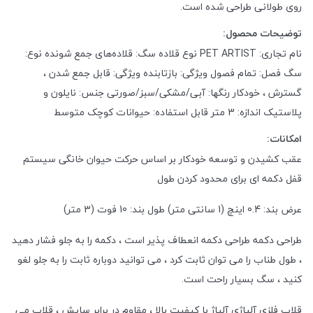
روی طولانی طراحی شده است.
توضیحات محصول:
نام تجاری: PET ARTIST
نوع قلاده سگ: قلاده‌های جمع شونده
نوع:
سگ
فصل: تمام فصول
ویژگی: بازتابنده
ویژگی: قابل جمع شدن ،
گسترش ، خودکار
رنگها: آبی/مشکی/سبز/صورتی
جنس: نایلون و
پلاستیک
اندازه: 3 متر
قابل استفاده: حیوانات کوچک متوسط
امکانات:
عقب کشیدن و توسعه خودکار بر اساس حرکت حیوان خانگی
سیستم
قفل دکمه ای برای محدود کردن طول
عرض بند: 0.4 اینچ (1 سانتی متر)
طول بند: 10 فوت (3 متر)
طراحی دکمه
طراحی دکمه انعطاف پذیر است ، دکمه را به جلو فشار دهید
، طول طناب را می توان ثابت کرد ، می توانید دوباره ثابت را به جلو لغو
کنید ، سگ بسیار راحت است.
قلاب فلزی آلیاژی
آلیاژ با کیفیت بالا ، مقاوم در برابر سایش ، قلاب می