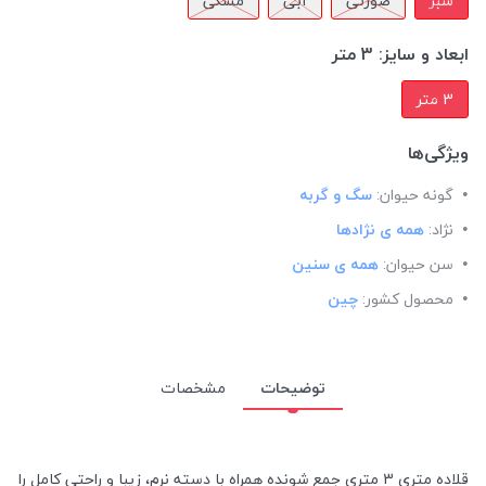
سبز
صورتی
آبی
مشکی
ابعاد و سایز:
3 متر
3 متر
ویژگی‌ها
گونه حیوان:
سگ و گربه
نژاد:
همه ی نژادها
سن حیوان:
همه ی سنین
محصول کشور:
چین
توضیحات
مشخصات
قلاده متری 3 متری جمع شونده همراه با دسته نرم، زیبا و راحتی کامل را