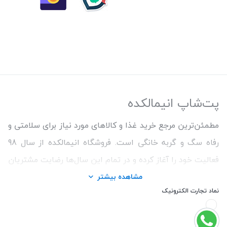
پت‌شاپ انیمالکده
مطمئن‌ترین مرجع خرید غذا و کالاهای مورد نیاز برای سلامتی و
رفاه سگ و گربه خانگی است. فروشگاه انیمالکده از سال 98
فعالیت خود را آغاز کرده و در تمام این سال‌ها رضایت مشتریان
و ارائه محصولات اورجینال و با کیفیت برای حفظ سلامتی
مشاهده بیشتر
نماد تجارت الکترونیک
حیوانات را اولویت کار خود قرار داده است. ما همواره سعی
کردیم با تنوع بالای محصولات و اطمینان از اصالت کالاها و