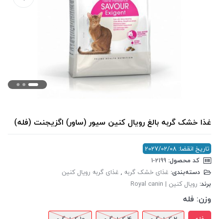
غذا خشک گربه بالغ رویال کنین سیور (ساور) اگزیجنت (فله)
تاریخ انقضا: 2027/02/08
کد محصول:
‎1-2199
دسته‌بندی:
غذای خشک گربه
,
غذای گربه رویال کنین
برند:
رویال کنین | Royal canin
وزن:
فله