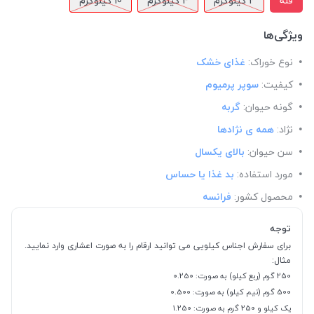
فله
2 کیلوگرم
4 کیلوگرم
10 کیلوگرم
ویژگی‌ها
نوع خوراک:
غذای خشک
کیفیت:
سوپر پرمیوم
گونه حیوان:
گربه
نژاد:
همه ی نژادها
سن حیوان:
بالای یکسال
مورد استفاده:
بد غذا یا حساس
محصول کشور:
فرانسه
توجه
برای سفارش اجناس کیلویی می توانید ارقام را به صورت اعشاری وارد نمایید.
مثال:
250 گرم (ربع کیلو) به صورت: 0.250
500 گرم (نیم کیلو) به صورت: 0.500
یک کیلو و 250 گرم به صورت: 1.250