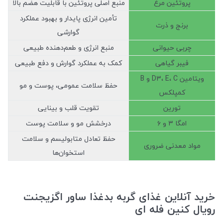
پروتئین مرغ
منبع اصلی پروتئین با قابلیت هضم بالا
تأمین انرژی پایدار و بهبود عملکرد
برنج و ذرت
گوارشی
چربی حیوانی
منبع انرژی و طعم‌دهنده طبیعی
فیبر گیاهی
کمک به عملکرد گوارش و دفع طبیعی
ویتامین D3، E، C و B
حفظ سلامت عمومی، پوست و مو
کمپلکس
تورین
تقویت قلب و بینایی
امگا ۳ و ۶
درخشش مو و سلامت پوست
حفظ تعادل متابولیسم و سلامت
مواد معدنی ضروری
استخوان‌ها
خرید آنلاین غذای گربه بدغذا ساور اگزیجنت
رویال کنین فله ای