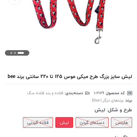
لیش سایز بزرگ طرح میکی موس 125 تا 220 سانتی برند bee
کد محصول:
‎1-2179
دسته‌بندی:
قلاده و بند قلاده سگ
برند:
برندهای دیگر | Else
طرح و شکل:
لیش
هارنس
دستمال گردن
لیش
قلاده گردنی