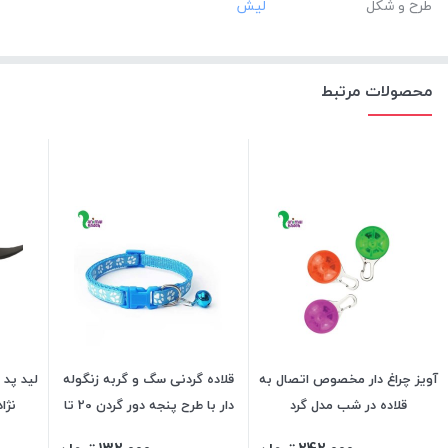
طرح و شکل
محصولات مرتبط
آویز چراغ دار مخصوص اتصال به
قلاده گردنی سگ و گربه زنگوله
لید پد
قلاده در شب مدل گرد
دار با طرح پنجه دور گردن 20 تا
نژا
34 سانت