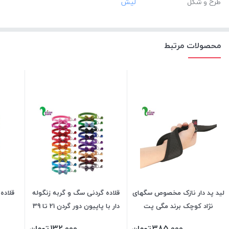
طرح و شکل
محصولات مرتبط
لید پد دار نازک مخصوص سگهای
قلاده گردنی سگ و گربه زنگوله
قلاده
نژاد کوچک برند مگی پت
دار با پاپیون دور گردن 21 تا 39
سانت
385,000
تومان
132,000
تومان