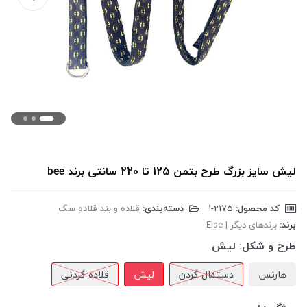
لیش سایز بزرگ طرح بتمن 125 تا 220 سانتی برند bee
کد محصول:
‎1-2175
دسته‌بندی:
قلاده و بند قلاده سگ
برند:
برندهای دیگر | Else
طرح و شکل:
لیش
هارنس
دستمال گردن
لیش
قلاده گردنی