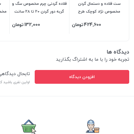
ست قلاده و دستمال گردن
قلاده گردنی چرم مخصوص سگ و
س
مخصوص نژاد کوچک طرح
گربه دور گردن 20 تا 28 سانت
مخصو
کاکتوس
424,600
تومان
132,000
تومان
دیدگاه ها
تجربه خود را با ما به اشتراگ بگذارید
تابحال دیدگاه
افزودن دیدگاه
اولین نفری باشید ک