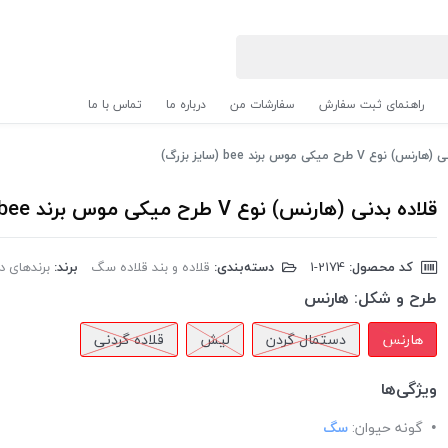
راهنمای ثبت سفارش
سفارشات من
درباره ما
تماس با ما
ع V طرح میکی موس برند bee (سایز بزرگ)
قلاده بدنی (هارنس) نوع V طرح میکی موس برند bee (سایز بزرگ)
کد محصول:
‎1-2174
دسته‌بندی:
قلاده و بند قلاده سگ
برند:
برندهای دیگر 
طرح و شکل:
هارنس
هارنس
دستمال گردن
لیش
قلاده گردنی
ویژگی‌ها
گونه حیوان:
سگ