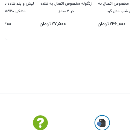
ار مخصوص اتصال به
زنگوله مخصوص اتصال به قلاده
لیش و بند قلاده سگ 
ر شب مدل گرد
در 3 سایز
مشکی 120*2.5 سانتی
242,000
تومان
27,500
تومان
7,300