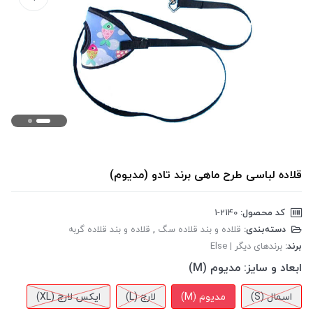
قلاده لباسی طرح ماهی برند تادو (مدیوم)
کد محصول:
‎1-2140
دسته‌بندی:
قلاده و بند قلاده سگ
,
قلاده و بند قلاده گربه
برند:
برندهای دیگر | Else
ابعاد و سایز:
مدیوم (M)
اسمال (S)
مدیوم (M)
لارج (L)
ایکس لارج (XL)