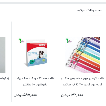
محصولات مرتبط
قلاده گردنی چرم مخصوص سگ و
قلاده ضد کک و کنه سگ برند
زنگوله
گربه دور گردن 20 تا 28 سانت
بایولاین 60 سانتی
132,000
تومان
595,000
تومان