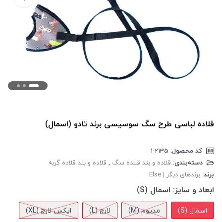
قلاده لباسی طرح سگ سوسیسی برند تادو (اسمال)
کد محصول:
‎1-2135
دسته‌بندی:
قلاده و بند قلاده سگ
,
قلاده و بند قلاده گربه
برند:
برندهای دیگر | Else
ابعاد و سایز:
اسمال (S)
اسمال (S)
مدیوم (M)
لارج (L)
ایکس لارج (XL)