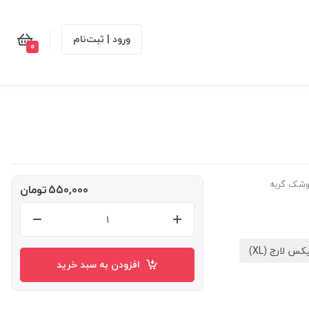
ورود | ثبت‌نام
0
شک گربه
550,000
تومان
کس لارج (XL)
افزودن به سبد خرید