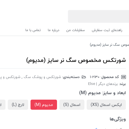
راهنمای ثبت سفارش
سفارشات من
درباره ما
تماس با ما
ص سگ نر سایز (مدیوم)
شورتکس مخصوص سگ نر سایز (مدیوم)
کد محصول:
‎1-2130
دسته‌بندی:
شورتکس و پوشک سگ
,
شورتکس و پو
برند:
برندهای دیگر | Else
ابعاد و سایز:
مدیوم (M)
ایکس اسمال (XS)
اسمال (S)
مدیوم (M)
لارج (L)
ای
ویژگی‌ها