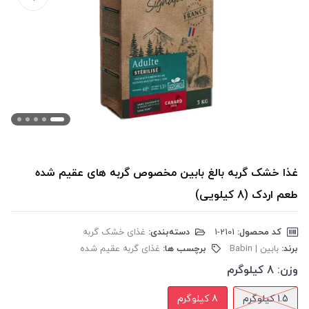
غذا خشک گربه بالغ بابین مخصوص گربه های عقیم شده
طعم اردک (8 کیلویی)
کد محصول:
‎1-2101
دسته‌بندی:
غذای خشک گربه
برند:
بابین | Babin
برچسب ها:
غذای گربه عقیم شده
وزن:
8 کیلوگرم
1.5 کیلوگرم
8 کیلوگرم