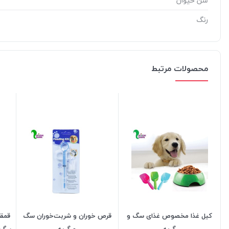
سن حیوان
رنگ
محصولات مرتبط
کیل غذا مخصوص غذای سگ و
قرص خوران و شربت‌خوران سگ
قمقم
گربه
و گربه
سگ ب