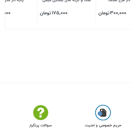
300,000
تومان
175,000
تومان
5,000
حریم خصوصی و امنیت
سوالات پرتکرار