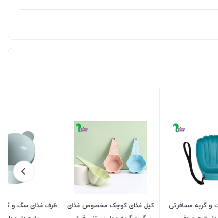
 و گربه مسافرتی
کیل غذای کوچک مخصوص غذای
ظرف غذای سگ و گربه
ار طرح صدف
سگ و گربه مدل بستنی قیفی
پایه دار مدل 