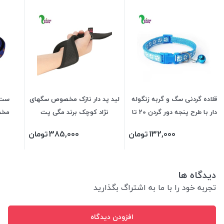
قلاده گردنی سگ و گربه زنگوله
لید پد دار نازک مخصوص سگهای
ست ق
دار با طرح پنجه دور گردن 20 تا
نژاد کوچک برند مگی پت
مخص
34 سانت
132,000
تومان
385,000
تومان
دیدگاه ها
تجربه خود را با ما به اشتراگ بگذارید
افزودن دیدگاه