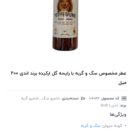
عطر مخصوص سگ و گربه با رایحه گل ارکیده برند اندی 200
میل
کد محصول:
‎1-2022
دسته‌بندی:
شامپو سگ
,
شامپو گربه
برند:
اندی | Endi
ویژگی‌ها
گونه حیوان:
سگ و گربه