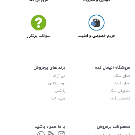
حریم خصوصی و امنیت
سوالات پرتکرار
فروشگاه انیمال کده
برند های پرفروش
غذای سگ
تی آر ام
غذای گربه
رویال کنین
تشویقی سگ
رفلکس
تشویقی گربه
هپی کت
محصولات پرفروش
با ما همراه باشید
قرص مولتی ویتامین تاپ تن