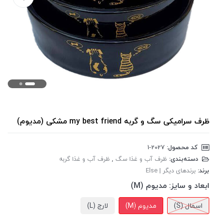
ظرف سرامیکی سگ و گربه my best friend مشکی (مدیوم)
کد محصول:
‎1-2027
دسته‌بندی:
ظرف آب و غذا سگ
,
ظرف آب و غذا گربه
برند:
برندهای دیگر | Else
ابعاد و سایز:
مدیوم (M)
اسمال (S)
مدیوم (M)
لارج (L)