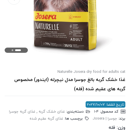
Naturelle Josera dry food for adults cat
غذا خشک گربه بالغ جوسرا مدل نیچرله (ایندور) مخصوص
گربه های عقیم شده (فله)
تاریخ انقضا: 2027/10/07
کد محصول:
‎1-4
دسته‌بندی:
غذای خشک گربه
,
غذای گربه جوسرا
برند:
جوسرا | Josera
برچسب ها:
غذای گربه عقیم شده
وزن:
فله