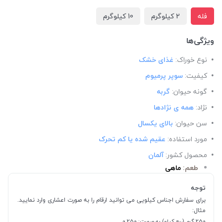
فله
2 کیلوگرم
10 کیلوگرم
ویژگی‌ها
نوع خوراک:
غذای خشک
کیفیت:
سوپر پرمیوم
گونه حیوان:
گربه
نژاد:
همه ی نژادها
سن حیوان:
بالای یکسال
مورد استفاده:
عقیم شده یا کم تحرک
محصول کشور:
آلمان
طعم:
ماهی
توجه
برای سفارش اجناس کیلویی می توانید ارقام را به صورت اعشاری وارد نمایید.
مثال:
250 گرم (ربع کیلو) به صورت: 0.250