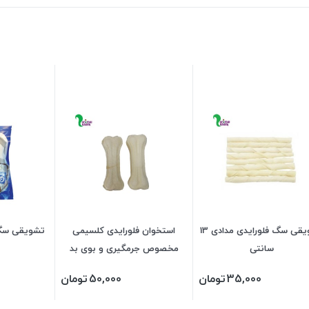
تشویقی سگ فلورایدی مدادی 13
استخوان فلورایدی کلسیمی
تشویقی سگ
سانتی
مخصوص جرمگیری و بوی بد
دهان در 7 سایز
35,000
تومان
50,000
تومان