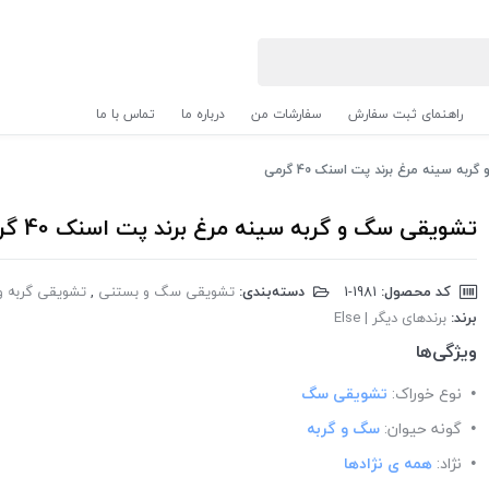
راهنمای ثبت سفارش
سفارشات من
درباره ما
تماس با ما
ه سینه مرغ برند پت اسنک 40 گرمی
تشویقی سگ و گربه سینه مرغ برند پت اسنک 40 گرمی
کد محصول:
‎1-1981
دسته‌بندی:
تشویقی سگ و بستنی
,
تشویقی گربه و
برند:
برندهای دیگر | Else
ویژگی‌ها
نوع خوراک:
تشویقی سگ
گونه حیوان:
سگ و گربه
نژاد:
همه ی نژادها