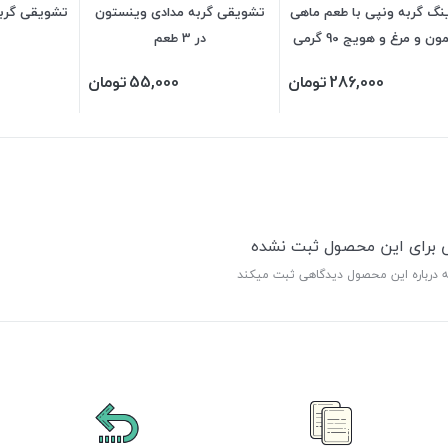
نگ گربه ونپی با طعم ماهی
تشویقی گربه مدادی وینستون
تشویقی گربه 
سالمون و مرغ و هویج 90 گرمی
در 3 طعم
(نارنجی)
286,000
تومان
55,000
تومان
ی برای این محصول ثبت نشده
ه درباره این محصول دیدگاهی ثبت میکند