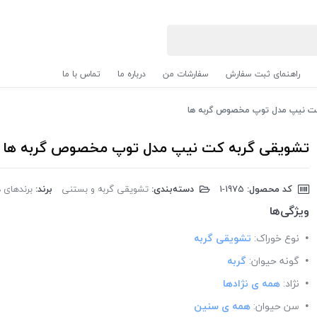
راهنمای ثبت سفارش
سفارشات من
درباره ما
تماس با ما
کت نیپ مدل توپ مخصوص گربه ها
تشویقی گربه کت نیپ مدل توپ مخصوص گربه ها
کد محصول:
‎1-1975
دسته‌بندی:
تشویقی گربه و بستنی
برند:
برندهای دیگر
ویژگی‌ها
نوع خوراک:
تشویقی گربه
گونه حیوان:
گربه
نژاد:
همه ی نژادها
سن حیوان:
همه ی سنین