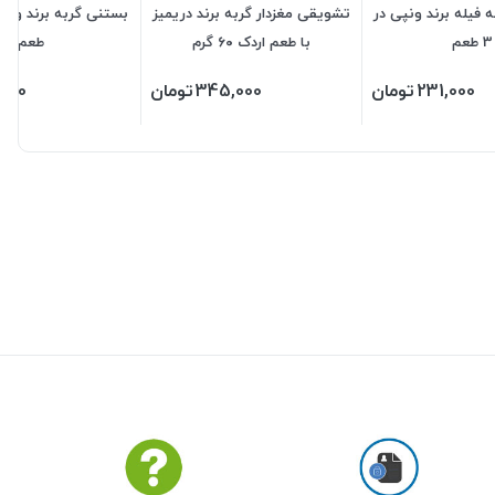
فیله برند ونپی در
تشویقی مغزدار گربه برند دریمیز
3 طعم
با طعم اردک ۶۰ گرم
طعم
231,000
تومان
345,000
تومان
,000