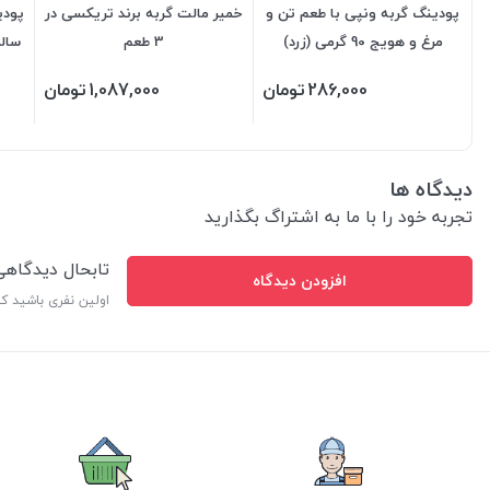
پودینگ گربه ونپی با طعم تن و
خمیر مالت گربه برند تریکسی در
پودی
مرغ و هویج 90 گرمی (زرد)
3 طعم
286,000
تومان
1,087,000
تومان
دیدگاه ها
تجربه خود را با ما به اشتراگ بگذارید
تابحال دیدگاه
افزودن دیدگاه
اولین نفری باشید ک