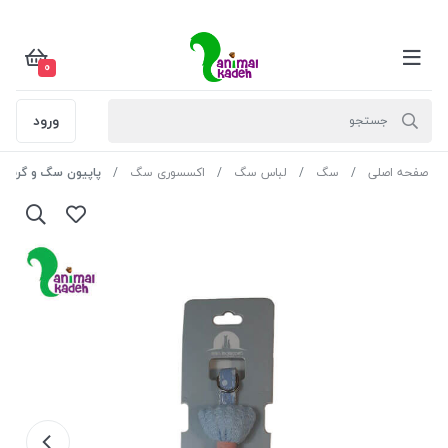
0
ورود
صفحه اصلی
سگ
لباس سگ
اکسسوری سگ
پاپیون سگ و گربه م