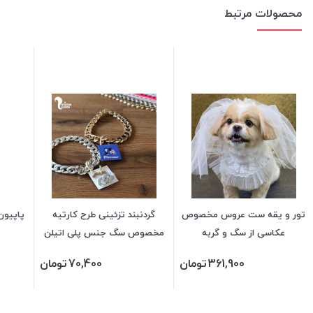
محصولات مرتبط
تور و یقه ست عروس مخصوص
گردنبند تزئینی طرح کارتیه
پاپیو
عکاسی از سگ و گربه
مخصوص سگ جنس پلی اتیلن
سبک و ضد حساسیت دور گردن
361,900
تومان
70,400
تومان
40 سانتی