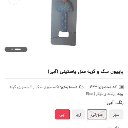
پاپیون سگ و گربه مدل پاستیلی (آبی)
کد محصول:
‎1-1947
دسته‌بندی:
اکسسوری سگ
,
اکسسوری گربه
برند:
برندهای دیگر | Else
رنگ:
آبی
سبز
صورتی
زرد
آبی