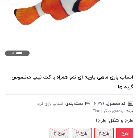
اسباب بازی ماهی پارچه ای نمو همراه با کت نیپ مخصوص
گربه ها
کد محصول:
‎1-1776
دسته‌بندی:
اسباب بازی گربه
برند:
برندهای دیگر | Else
طرح و شکل:
طرح1
طرح1
طرح 2
طرح 3
طرح 4