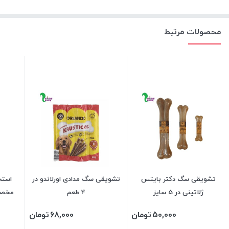
محصولات مرتبط
تشویقی سگ دکتر بایتس
تشویقی سگ مدادی اورلاندو در
استخ
ژلاتینی در 5 سایز
4 طعم
مخصو
50,000
تومان
68,000
تومان