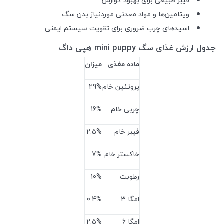
فیبر طبیعی برای بهبود گوارش
ویتامین‌ها و مواد معدنی موردنیاز بدن سگ
اسیدهای چرب ضروری برای تقویت سیستم ایمنی
جدول ارزش غذای سگ
mini puppy
هپی داگ
ماده مغذی
میزان
پروتئین خام
29%
چربی خام
16%
فیبر خام
2.5%
خاکستر خام
7%
رطوبت
10%
امگا 3
0.4%
امگا 6
2.5%