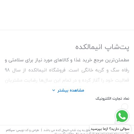
پت‌شاپ انیمالکده
مطمئن‌ترین مرجع خرید غذا و کالاهای مورد نیاز برای سلامتی و
رفاه سگ و گربه خانگی است. فروشگاه انیمالکده از سال 98
فعالیت خود را آغاز کرده و در تمام این سال‌ها رضایت مشتریان
و ارائه محصولات اورجینال و با کیفیت برای حفظ سلامتی
مشاهده بیشتر
نماد تجارت الکترونیک
حیوانات را اولویت کار خود قرار داده است. ما همواره سعی
کردیم با تنوع بالای محصولات و اطمینان از اصالت کالاها و
قیمت منصفانه تجربه خریدی خوشایند را برای مشتریان رقم
بزنیم. همچنین برای دریافت مشاوره رایگان درمورد محصولات
©
تمامی حقوق این سایت متعلق به
پت شاپ انیمال کده
می باشد. | طراحی و کد نویسی:
سپکام
سیستم
اجرا و توسعه
:شرکت دیجیتال مارکتینگ سپتا