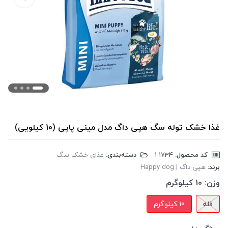
غذا خشک توله سگ هپی داگ مدل مینی پاپی (10 کیلویی)
کد محصول:
‎1-1734
دسته‌بندی:
غذای خشک سگ
برند:
هپی داگ | Happy dog
وزن:
10 کیلوگرم
فله
10 کیلوگرم