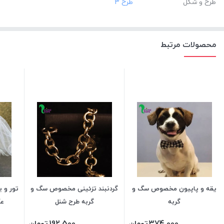
طرح و شکل
محصولات مرتبط
یقه و پاپیون مخصوص سگ و
گردنبند تزئینی مخصوص سگ و
تور و
گربه
گربه طرح شنل
عک
374,000
تومان
192,500
تومان