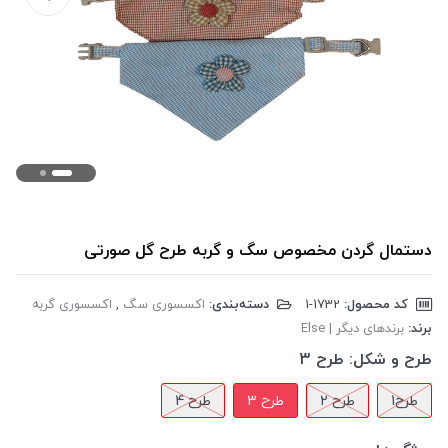
دستمال گردن مخصوص سگ و گربه طرح گل صورتی
کد محصول:
‎1-1732
دسته‌بندی:
اکسسوری سگ
,
اکسسوری گربه
برند:
برندهای دیگر | Else
طرح و شکل:
طرح 3
طرح1
طرح 2
طرح 3
طرح 4