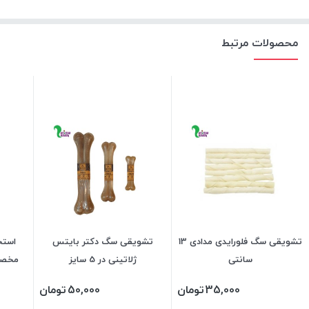
محصولات مرتبط
تشویقی سگ فلورایدی مدادی 13
تشویقی سگ دکتر بایتس
استخ
سانتی
ژلاتینی در 5 سایز
مخصو
35,000
تومان
50,000
تومان