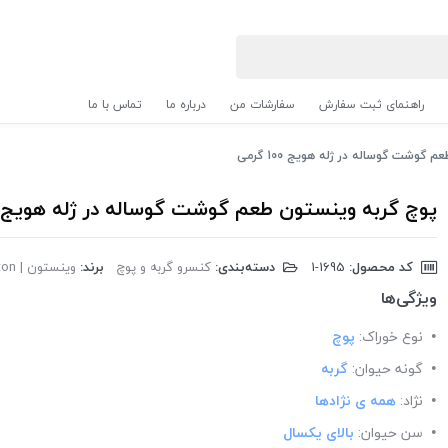
راهنمای ثبت سفارش
سفارشات من
درباره ما
تماس با ما
گوشت گوساله در ژله هویج 100 گرمی
پوچ گربه وینستون طعم گوشت گوساله در ژله هویج 100 گرمی
کد محصول:
‎1-1695
دسته‌بندی:
کنسرو گربه و پوچ
برند:
وینستون | Winston
ویژگی‌ها
نوع خوراک:
پوچ
گونه حیوان:
گربه
نژاد:
همه ی نژادها
سن حیوان:
بالای یکسال