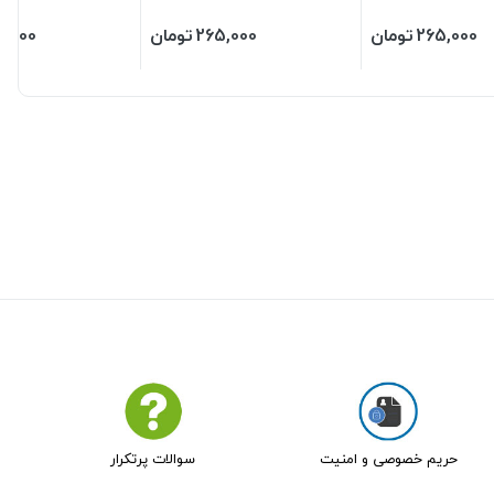
265,000
تومان
265,000
تومان
5,000
حریم خصوصی و امنیت
سوالات پرتکرار