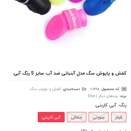
کفش و پاپوش سگ مدل آبنباتی ضد آب سایز S رنگ آبی
کد محصول:
‎1-1618
دسته‌بندی:
کفش و جوراب سگ
برند:
برندهای دیگر | Else
رنگ:
آبی کاربنی
قرمز
صورتی
مشکی
آبی کاربنی