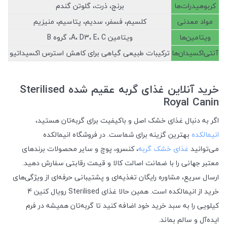
کربوهیدرات‌ها
برنج، ذرت، گلوتن گندم
مواد معدنی
کلسیم، فسفر، سدیم، پتاسیم، منیزیم
ویتامین‌ها
ویتامین A، D3، E، C، گروه B
آنتی‌اکسیدان‌ها
ترکیبات طبیعی گیاهی برای کاهش استرس اکسیداتیو
خرید آنلاین غذای گربه عقیم شده Sterilised
Royal Canin
اگر به دنبال غذای خشک اصل و باکیفیت برای گربه‌تان هستید،
انیمالکده
بهترین گزینه برای شماست. در فروشگاه انیمالکده
می‌توانید
غذای خشک گربه
، کنسرو، پوچ و سایر محصولات برندهای
معتبر جهانی را با ضمانت اصالت کالا و قیمت رقابتی سفارش دهید.
ارسال سریع، مشاوره رایگان تغذیه‌ای و پشتیبانی حرفه‌ای از ویژگی‌های
خرید از انیمالکده است. همین حالا غذای Sterilised رویال کنین 4
کیلویی را به سبد خرید خود اضافه کنید تا گربه‌تان همیشه در فرم
ایده‌آل و سالم بماند.