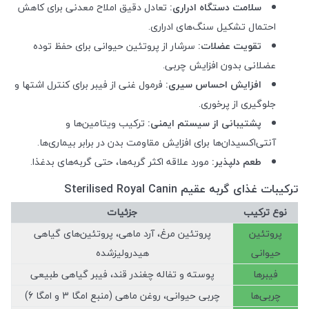
سلامت دستگاه ادراری:
تعادل دقیق املاح معدنی برای کاهش
احتمال تشکیل سنگ‌های ادراری.
تقویت عضلات:
سرشار از پروتئین حیوانی برای حفظ توده
عضلانی بدون افزایش چربی.
افزایش احساس سیری:
فرمول غنی از فیبر برای کنترل اشتها و
جلوگیری از پرخوری.
پشتیبانی از سیستم ایمنی:
ترکیب ویتامین‌ها و
آنتی‌اکسیدان‌ها برای افزایش مقاومت بدن در برابر بیماری‌ها.
طعم دلپذیر:
مورد علاقه اکثر گربه‌ها، حتی گربه‌های بدغذا.
ترکیبات غذای گربه عقیم Sterilised Royal Canin
نوع ترکیب
جزئیات
پروتئین
پروتئین مرغ، آرد ماهی، پروتئین‌های گیاهی
حیوانی
هیدرولیزشده
فیبرها
پوسته و تفاله چغندر قند، فیبر گیاهی طبیعی
چربی‌ها
چربی حیوانی، روغن ماهی (منبع امگا 3 و امگا 6)