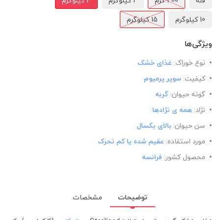
فله
400 گرم
2 کیلوگرم
4 کیلوگرم
10 کیلوگرم
15 کیلوگرم
ویژگی‌ها
نوع خوراک:
غذای خشک
کیفیت:
سوپر پرمیوم
گونه حیوان:
گربه
نژاد:
همه ی نژادها
سن حیوان:
بالای یکسال
مورد استفاده:
عقیم شده یا کم تحرک
محصول کشور:
فرانسه
توضیحات
مشخصات