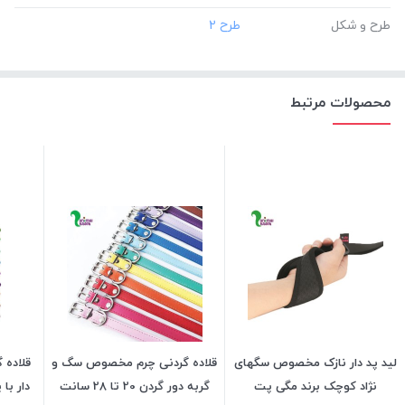
طرح و شکل
محصولات مرتبط
لید پد دار نازک مخصوص سگهای
قلاده گردنی چرم مخصوص سگ و
قلاده 
نژاد کوچک برند مگی پت
گربه دور گردن 20 تا 28 سانت