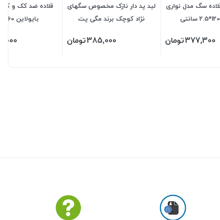
لاده سگ مدل نواری
لید پد دار نازک مخصوص سگهای
قلاده ضد کک و کنه
نژاد کوچک برند مگی پت
بایولاین 60 سانتی
377,300
تومان
385,000
تومان
5,000