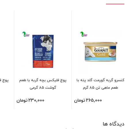
کنسرو گربه گورمت گلد پته با
پوچ فلیکس بچه گربه با طعم
پوچ ف
طعم ماهی تن 85 گرم
گوشت 85 گرمی
265,000
تومان
230,000
تومان
دیدگاه ها