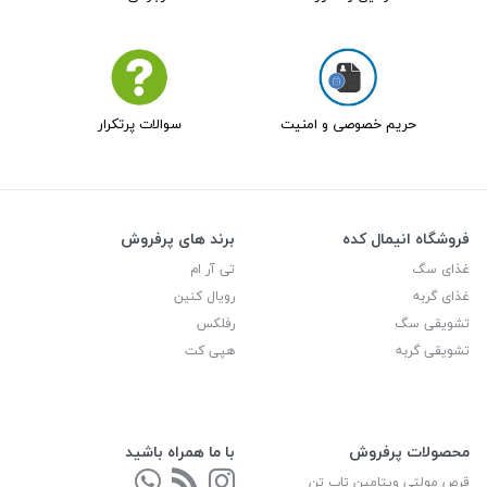
حریم خصوصی و امنیت
سوالات پرتکرار
فروشگاه انیمال کده
برند های پرفروش
غذای سگ
تی آر ام
غذای گربه
رویال کنین
تشویقی سگ
رفلکس
تشویقی گربه
هپی کت
محصولات پرفروش
با ما همراه باشید
قرص مولتی ویتامین تاپ تن