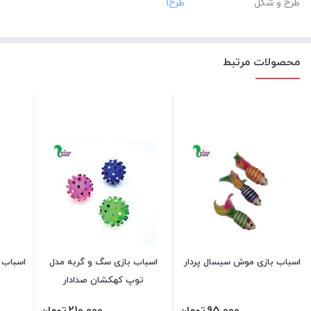
طرح و شکل
محصولات مرتبط
اسباب بازی موش سیسال پردار
اسباب بازی سگ و گربه مدل
اسباب 
توپ کهکشان صدادار
95,000
تومان
210,000
تومان