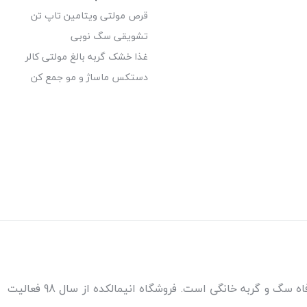
قرص مولتی ویتامین تاپ تن
تشویقی سگ نوبی
غذا خشک گربه بالغ مولتی کالر
دستکس ماساژ و مو جمع کن
مطمئن‌ترین مرجع خرید غذا و کالاهای مورد نیاز برای سلامتی و رفاه سگ و گربه خانگی است. فروشگاه انیمالکده از سال 98 فعالیت