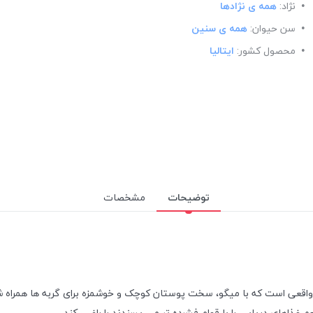
نژاد:
همه ی نژادها
سن حیوان:
همه ی سنین
محصول کشور:
ایتالیا
توضیحات
مشخصات
قعی است که با میگو، سخت پوستان کوچک و خوشمزه برای گربه ها همراه شده 
غذاهای دریایی را با قوام فشرده تر می پسندند را راضی کند.