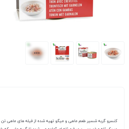
کنسرو گربه شسیر طعم ماهی و میگو تهیه شده از فیله های ماهی تن وا
در یک ژله مخصوص و در فرم ژله ای آماده می شود تا گربه هایی که طعم 