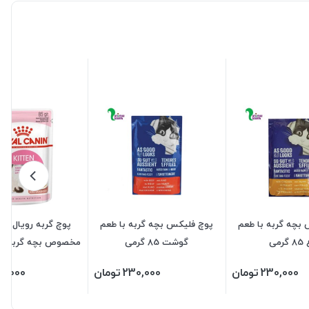
بچه گربه با طعم
پوچ فلیکس بچه گربه با طعم
پوچ گربه رویال کن
رمی
گوشت 85 گرمی
مخصوص بچه گربه ها 85 گر
230,000
تومان
230,000
تومان
5,000