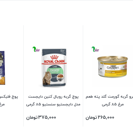
و گربه گورمت گلد پته طعم
پوچ گربه رویال کنین دایجست
پوچ فلیکس 
مرغ 85 گرمی
مدل دایجستیو سنستیو 85 گرمی
مرغ 85 گ
265,000
تومان
375,000
تومان