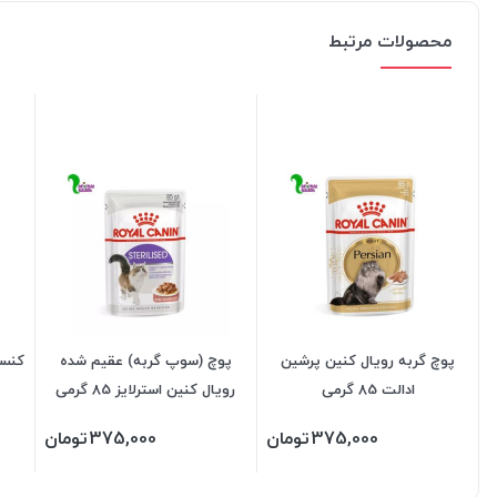
محصولات مرتبط
پوچ گربه رویال کنین پرشین
پوچ (سوپ گربه) عقیم شده
کنسر
ادالت 85 گرمی
رویال کنین استرلایز 85 گرمی
375,000
تومان
375,000
تومان