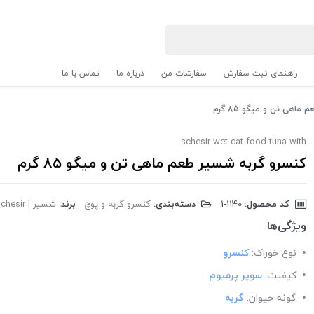
راهنمای ثبت سفارش
سفارشات من
درباره ما
تماس با ما
اهی تن و میگو 85 گرم
schesir wet cat food tuna with
کنسرو گربه شسیر طعم ماهی تن و میگو 85 گرم
کد محصول:
‎1-1140
دسته‌بندی:
کنسرو گربه و پوچ
برند:
شسیر | Schesir
ویژگی‌ها
نوع خوراک:
کنسرو
کیفیت:
سوپر پرمیوم
گونه حیوان:
گربه