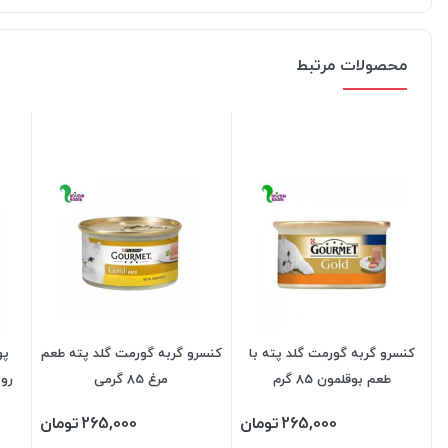
محصولات مرتبط
کنسرو گربه گورمت گلد پته با
کنسرو گربه گورمت گلد پته طعم
پو
طعم بوقلمون 85 گرم
مرغ 85 گرمی
رویا
265,000
تومان
265,000
تومان