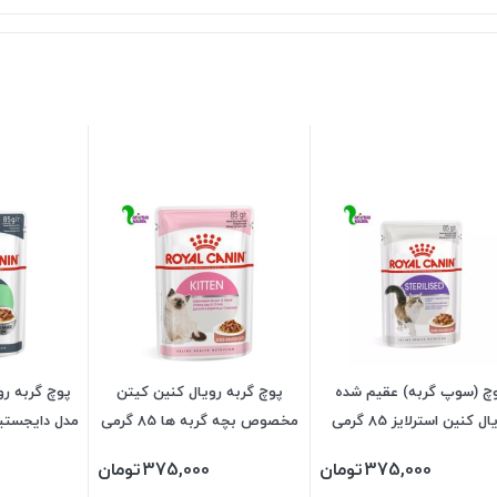
چ (سوپ گربه) عقیم شده
پوچ گربه رویال کنین کیتن
پوچ گربه ر
ل کنین استرلایز 85 گرمی
مخصوص بچه گربه ها 85 گرمی
مدل دایجستیو سن
375,000
تومان
375,000
تومان