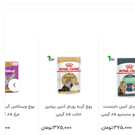
ویال کنین دایجست
پوچ گربه رویال کنین پرشین
پوچ ویسکاس گربه با
ستیو 85 گرمی
ادالت 85 گرمی
مرغ 85 گرمی
375,000
تومان
375,000
تومان
0,000