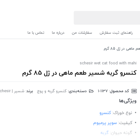
راهنمای ثبت سفارش
سفارشات من
درباره ما
تماس با ما
اهی در ژل 85 گرم
schesir wet cat food with mahi
کنسرو گربه شسیر طعم ماهی در ژل 85 گرم
کد محصول:
‎1-1137
دسته‌بندی:
کنسرو گربه و پوچ
برند:
شسیر | Schesir
ویژگی‌ها
نوع خوراک:
کنسرو
کیفیت:
سوپر پرمیوم
گونه حیوان:
گربه