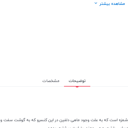
نژاد:
همه ی نژادها
مشاهده بیشتر
سن حیوان:
همه ی سنین
محصول کشور:
ایتالیا
توضیحات
مشخصات
شمزه است که به علت وجود ماهی دلفین در این کنسرو که به گوشت سفت و گ
دریایی را ترجیح می دهند، رضایت بیشتری بدهد.