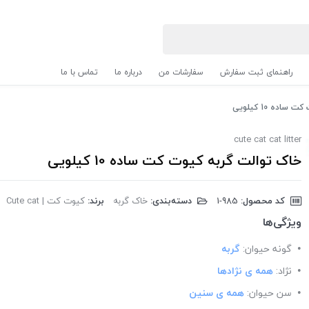
راهنمای ثبت سفارش
سفارشات من
درباره ما
تماس با ما
ده 10 کیلویی
cute cat cat litter
خاک توالت گربه کیوت کت ساده 10 کیلویی
کد محصول:
‎1-985
دسته‌بندی:
خاک گربه
برند:
کیوت کت | Cute cat
ویژگی‌ها
گونه حیوان:
گربه
نژاد:
همه ی نژادها
سن حیوان:
همه ی سنین