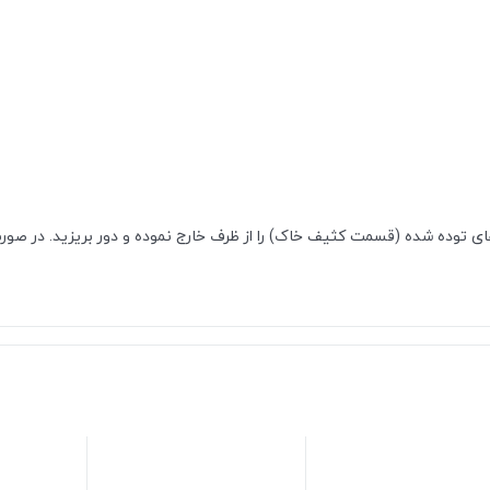
 ۷ سانتی متر پر نگه دارید. هر ۱ تا ۲ روز، قسمت های توده شده (قسمت کثیف خاک) را از ظرف خارج نموده 