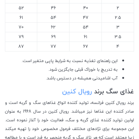
52
46
40
2
61
54
47
2.5
70
62
54
3
79
69
61
3.5
87
77
67
4
این راهنمای تغذیه نسبت به شرایط پاپی متغیر است.
به تدریچ با خوراک قبلی جایگزین شود.
آب اشامیدنی همیشه در دسترس باشد.
غذای سگ برند
رویال کنین
برند رویال کنین فرانسه، تولید کننده انواع غذاهای سگ و گربه است و
صادر کننده این غذاها نیز میباشد. رویال کنین در سال 1968 به عنوان
اولین تولید کننده غذای گربه و سگ، فعالیت خود را آغاز نموده است.
این مجموعه برای نژاد‌های مختلف فرمول مخصوص خود را تهیه میکند
زیرا معتقد است که هر نژاد سگ و گربه منحصر به فرد است و با مطالعه