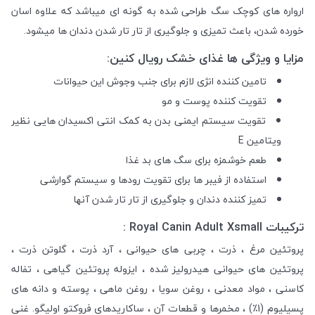
ارواره های کوچک سگ طراحی شده به گونه ای میباشد که علاوه اسان
خورده شدن، باعث تمیزی و جلوگیری از تار تار شدن دندان ها میشود.
مزایا و ویژگی ها غذای خشک رویال کنین:
تامین کننده انژی لازم برای جنب وجوش این حیوانات
تقویت کننده پوست و مو
تقویت سیستم ایمنی بدن به کمک انتی اکسیدان هایی نظیر
ویتامین E
طعم خوشمزه برای سگ های بد غذا
استفاده از فیبر ها برای تقویت رودها و سیستم گوارشی
تمیز کننده دندان و جلوگیری از تار تار شدن آنها
ترکیبات Royal Canin Adult Xsmall :
پروتئین مرغ ، ذرت ، چربی های حیوانی ، آرد ذرت ، گلوتن ذرت ،
پروتئین های حیوانی هیدرولیز شده ، ایزوله پروتئین گیاهی ، تفاله
کاسنی ، مواد معدنی ، روغن سویا ، روغن ماهی ، پوسته و دانه های
پسیلیوم (1٪) ، مخمرها و قطعات آن ، ساکاریدهای فروکتو اولیگو. غنی