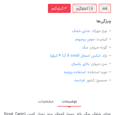
فله
1.5 کیلوگرم
3 کیلوگرم
ویژگی‌ها
نوع خوراک:
غذای خشک
کیفیت:
سوپر پرمیوم
گونه حیوان:
سگ
نژاد:
ایکس اسمال X small (تا 4 کیلو)
سن حیوان:
بالای یکسال
مورد استفاده:
استفاده روزمره
محصول کشور:
فرانسه
توضیحات
مشخصات
غذای خشک سگ نژاد بسیار کوچک برند رویال کنین (Royal Canin