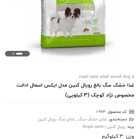
royal canin adult xsmall dog d
غذا خشک سگ بالغ رویال کنین مدل ایکس اسمال ادالت
مخصوص نژاد کوچک (3 کیلویی)
کد محصول:
‎1-973
دسته‌بندی:
غذای خشک سگ
,
غذای سگ رویال کنین
برند:
رویال کنین | Royal canin
وزن:
3 کیلوگرم