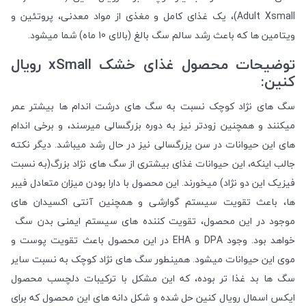
Adult Xsmall)، یک غذای کامل و مغذی از مواد معدنی، پروتئین و
ویتامین ها که باعث رشد سالم سگ بالغ (بالای 10 ماه) شما میشود.
توضیحات محصول غذای خشک xSmall رویال
کنین:
سگ های نژاد کوچک نسبت به سگ های درشت اندام ها بیشتر عمر
میکنند و همچنین زودتر نیز به دوره بزرگسالی میرسند، و برخی اندام
های این حیوانات در سن یزرگسالی نیز در حال رشد میباشد. دیگر نکته
جالب اینکه، این حیوانات غذای بیشتری از سگ های نژاد بزرگ(به نسبت
فیزیک این دو نژاد) میخورند. این محصول با دارا بودن میزان متعادل فیبر
ها، باعث تقویت سیستم گوارشی و همچنین آنتی اکسیدان های
موجود در این محصول، تقویت کننده های سیستم ایمنی بدن سگ
خواهد بود. وجود DPA و EHA در این محصول باعث تقویت پوست و
موی این حیوانات میشود. همینطور سگ های نژاد کوچک به نسبت سایر
سگ ها بد غذا تر بوده، که این مشکل با ترکیبات دلچسب محصول
ایکس اسمال رویال کنین حل شده و شکل دانه های این محصول که برای