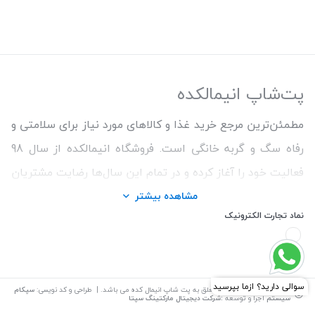
پت‌شاپ انیمالکده
مطمئن‌ترین مرجع خرید غذا و کالاهای مورد نیاز برای سلامتی و
رفاه سگ و گربه خانگی است. فروشگاه انیمالکده از سال 98
فعالیت خود را آغاز کرده و در تمام این سال‌ها رضایت مشتریان
و ارائه محصولات اورجینال و با کیفیت برای حفظ سلامتی
مشاهده بیشتر
نماد تجارت الکترونیک
حیوانات را اولویت کار خود قرار داده است. ما همواره سعی
کردیم با تنوع بالای محصولات و اطمینان از اصالت کالاها و
قیمت منصفانه تجربه خریدی خوشایند را برای مشتریان رقم
بزنیم. همچنین برای دریافت مشاوره رایگان درمورد محصولات
©
تمامی حقوق این سایت متعلق به
پت شاپ انیمال کده
می باشد. | طراحی و کد نویسی:
سپکام
سیستم
اجرا و توسعه
:شرکت دیجیتال مارکتینگ سپتا