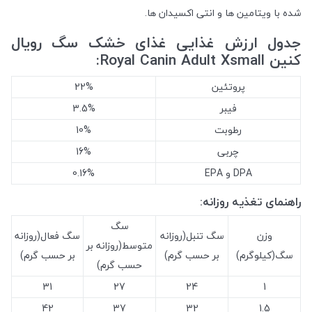
شده با ویتامین ها و انتی اکسیدان ها.
جدول ارزش غذایی غذای خشک سگ رویال
کنین Royal Canin Adult Xsmall:
پروتئین
22%
فیبر
3.5%
رطوبت
10%
چربی
16%
DPA و EPA
0.16%
راهنمای تغذیه روزانه:
سگ
وزن
سگ تنبل(روزانه
سگ فعال(روزانه
متوسط(روزانه بر
سگ(کیلوگرم)
بر حسب گرم)
بر حسب گرم)
حسب گرم)
31
27
24
1
42
37
32
1.5