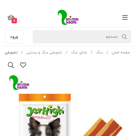
0
ورود
صفحه اصلی
سگ
غذای سگ
تشویقی سگ و بستنی
تشویقی جرهای