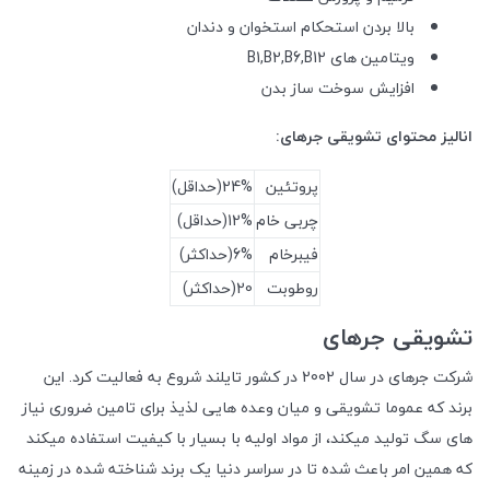
بالا بردن استحکام استخوان و دندان
ویتامین های B1,B2,B6,B12
افزایش سوخت ساز بدن
انالیز محتوای تشویقی جرهای:
پروتئین
24%(حداقل)
چربی خام
12%(حداقل)
فیبرخام
6%(حداکثر)
روطوبت
20(حداکثر)
تشویقی جرهای
شرکت جرهای در سال 2002 در کشور تایلند شروع به فعالیت کرد. این
برند که عموما تشویقی و میان وعده هایی لذیذ برای تامین ضروری نیاز
های سگ تولید میکند، از مواد اولیه با بسیار با کیفیت استفاده میکند
که همین امر باعث شده تا در سراسر دنیا یک برند شناخته شده در زمینه