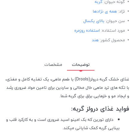
گونه حیوان:
گربه
نژاد:
همه ی نژادها
سن حیوان:
بالای یکسال
مورد استفاده:
استفاده روزمره
محصول کشور:
هند
توضیحات
مشخصات
غذای خشک گربه درولز(Drools) با طعم ماهی، یک تغذیه کامل و مغذی،
با تکه های ترد ماهی خال مخالی و ساردین برای تامین مواد ضروری رشد
و ایجاد مو و خزهایی براق برای گربه شما.
فواید غذای درولز گربه:
دارای تورین که بک امینو اسید ضروری است و به کارکرد قلب و
بینایی گربه کمک شایانی میکند.