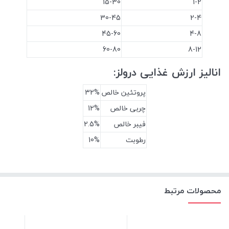
15-30
1-2
30-45
2-4
45-60
4-8
60-80
8-12
انالیز ارزش غذایی درولز:
پروتئین خالص
32%
چربی خالص
12%
فیبر خالص
2.5%
رطوبت
10%
محصولات مرتبط