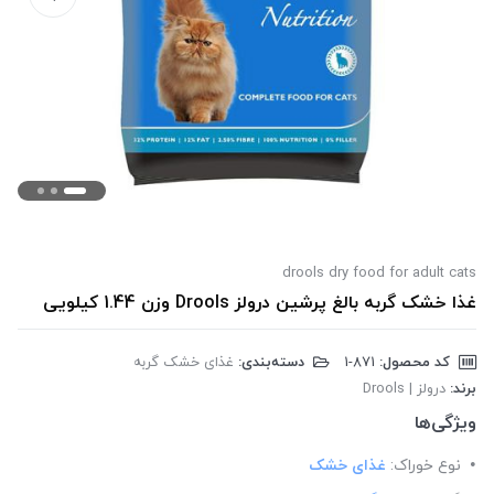
drools dry food for adult cats
غذا خشک گربه بالغ پرشین درولز Drools وزن 1.44 کیلویی
کد محصول:
‎1-871
دسته‌بندی:
غذای خشک گربه
برند:
درولز | Drools
ویژگی‌ها
نوع خوراک:
غذای خشک