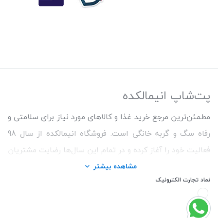
پت‌شاپ انیمالکده
مطمئن‌ترین مرجع خرید غذا و کالاهای مورد نیاز برای سلامتی و
رفاه سگ و گربه خانگی است. فروشگاه انیمالکده از سال 98
فعالیت خود را آغاز کرده و در تمام این سال‌ها رضایت مشتریان
و ارائه محصولات اورجینال و با کیفیت برای حفظ سلامتی
مشاهده بیشتر
نماد تجارت الکترونیک
حیوانات را اولویت کار خود قرار داده است. ما همواره سعی
کردیم با تنوع بالای محصولات و اطمینان از اصالت کالاها و
قیمت منصفانه تجربه خریدی خوشایند را برای مشتریان رقم