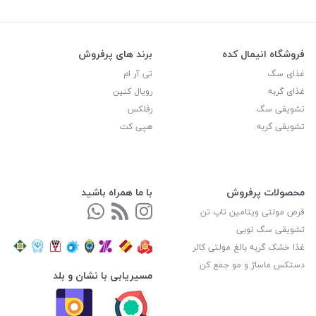
فروشگاه انیمال کده
برند های پرفروش
غذای سگ
تی آر ام
غذای گربه
رویال کنین
تشویقی سگ
رفلکس
تشویقی گربه
هپی کت
محصولات پرفروش
با ما همراه باشید
قرص مولتی ویتامین تاپ تن
تشویقی سگ نوبی
غذا خشک گربه بالغ مولتی کالر
دستکس ماساژ و مو جمع کن
مسیریابی با نشان و بلد