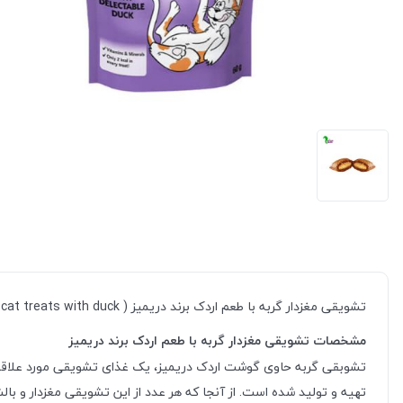
تشویقی مغزدار گربه با طعم اردک برند دریمیز ( Dreamies cat treats with duck )، یک میان وعده مناسب و از جمله خوراکی های پر فروش و پر طرف دار در بین سایر محصولات تشویقی گربه است.
مشخصات تشویقی مغزدار گربه با طعم اردک برند دریمیز
تشوبقی گربه حاوی گوشت اردک دریمیز، یک غذای تشویقی مورد علاقه گر