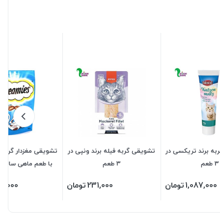
به برند تریکسی در
تشویقی گربه فیله برند ونپی در
تشویقی مغزدار گربه ب
3 طعم
3 طعم
با طعم ماهی سالمون ۶۰ گ
1,087,000
تومان
231,000
تومان
5,000