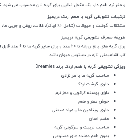
و مغز نرم طعم دار، یک مکمل غذایی برای گربه تان محسوب می شود. کا
ترکیبات تشویقی گربه با طعم اردک دریمیز
مشتقات گوشت و حیوانات (شامل 4٪ اردک)، غلات، روغن و چربی ها، مشتقات منشا گیاهی، عصاره های پروتئین گیاهی، مواد معدنی.
طریقه مصرف تشویقی گربه دریمیز
آب آشامیدنی تازه در دسترس حیوان باشد.
ویژگی تشویقی گربه با طعم اردک برند Dreamies
مناسب گربه ها با هر نژادی
حاوی گوشت اردک
دارای پوسته کرانچی و مغز نرم
خوش عطر و طعم
حاوی ویتامین ها و مواد معدنی
هضم آسان
مناسب تربیت و سرگرمی گربه
بدون طعم دهنده های مصنوعی