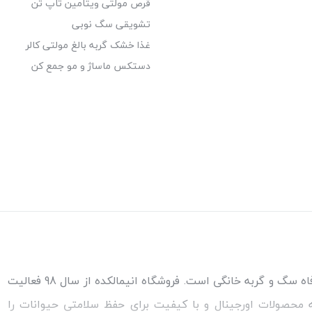
قرص مولتی ویتامین تاپ تن
تشویقی سگ نوبی
غذا خشک گربه بالغ مولتی کالر
دستکس ماساژ و مو جمع کن
مطمئن‌ترین مرجع خرید غذا و کالاهای مورد نیاز برای سلامتی و رفاه سگ و گربه خانگی است. فروشگاه انیمالکده از سال 98 فعالیت
ئه محصولات اورجینال و با کیفیت برای حفظ سلامتی حیوانات را