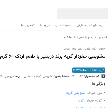
راهنمای ثبت سفارش
سفارشات من
درباره ما
تماس با ما
ه برند دریمیز با طعم اردک ۶۰ گرم
dreamies cat treats with duck
تشویقی مغزدار گربه برند دریمیز با طعم اردک ۶۰ گرم
تاریخ انقضا: 2027/09/02
کد محصول:
‎1-811
دسته‌بندی:
تشویقی گربه و بستنی
برند:
دریمیز | Dreamies
ویژگی‌ها
نوع خوراک:
تشویقی گربه
گونه حیوان:
گربه