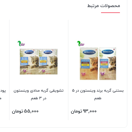
محصولات مرتبط
بستنی گربه برند وینستون در 5
تشویقی گربه مدادی وینستون
پودی
طعم
در 3 طعم
مر
93,000
تومان
55,000
تومان