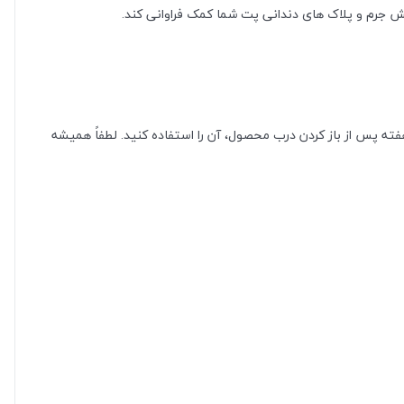
ش جرم و پلاک های دندانی پت شما کمک فراوانی کند.
ربه های بالغ روزانه تا 20 عدد و برای سایر گربه ها تا 6 عدد قابل استفاده میباشد. لطفاً وعده غذای اصلی را بر این اساس کاهش دهید. ظرف 4 هفته پس از باز کردن درب محصول، آن را استفاده کنید. لطفاً همیشه