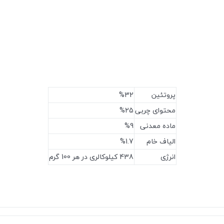
پروتئین
%32
محتوای چربی
%25
ماده معدنی
%9
الیاف خام
%1.7
انرژی
438 کیلوکالری در هر 100 گرم