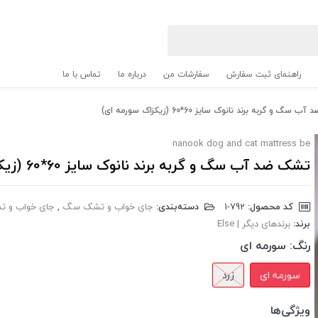
راهنمای ثبت سفارش
سفارشات من
درباره ما
تماس با ما
سگ و گربه برند نانوک سایز 60*60 (زیکزاک سورمه ای)
nanook dog and cat mattress be
تشک ضد آب سگ و گربه برند نانوک سایز 60*60 (زیکزاک سورمه ای)
کد محصول:
‎1-792
دسته‌بندی:
جای خواب و تشک سگ
,
جای خواب و ت
برند:
برندهای دیگر | Else
رنگ:
سورمه ای
سورمه ای
زرد
ویژگی‌ها