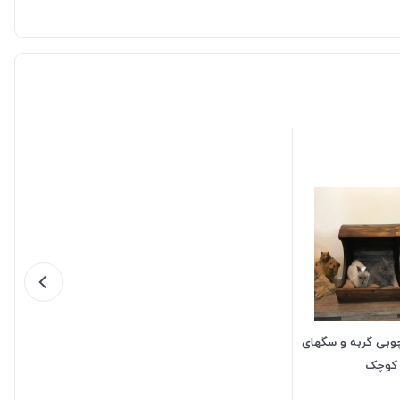
بی گربه و سگهای
کوچک