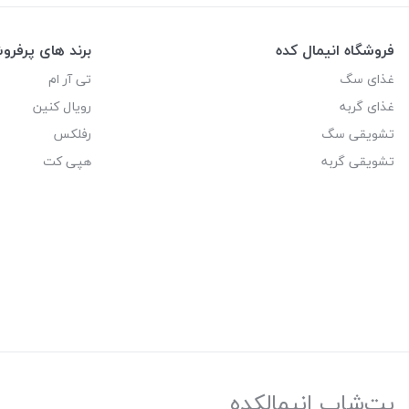
فروشگاه انیمال کده
برند های پرفر
غذای سگ
تی آر ام
غذای گربه
رویال کنین
تشویقی سگ
رفلکس
تشویقی گربه
هپی کت
پت‌شاپ انیمالکده