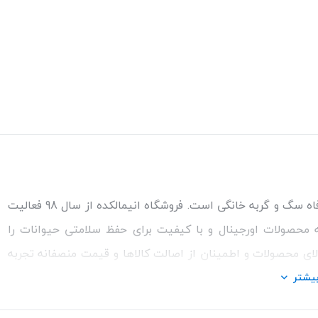
مطمئن‌ترین مرجع خرید غذا و کالاهای مورد نیاز برای سلامتی و رفاه سگ و گربه خانگی است. فروشگاه انیمالکده از سال 98 فعالیت
ئه محصولات اورجینال و با کیفیت برای حفظ سلامتی حیوانات را
الای محصولات و اطمینان از اصالت کالاها و قیمت منصفانه تجربه
ت مشاوره رایگان درمورد محصولات می‌توانیدبا شماره مشاور در
یشتر