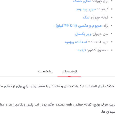
نوع خوراک:
غذای خشک
کیفیت:
سوپر پرمیوم
گونه حیوان:
سگ
نژاد:
مدیوم و مکسی (11 تا 44 کیلو)
سن حیوان:
زیر یکسال
مورد استفاده:
استفاده روزمره
محصول کشور:
ترکیه
توضیحات
مشخصات
 با ترکیبات کامل و متعادل با طعم بره و برنج برای نژادهای متوسط ​​و بزرگ 2 م
بی مرغ، برنج، تفاله چغندر، طعم دهنده جگر، پودر آب پنیر، ویتامین‌ ها و مواد
یدان ها.