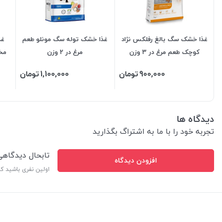
غذا خشک سگ بالغ رفلکس نژاد
غذا خشک توله سگ مونلو طعم
غذ
کوچک طعم مرغ در 3 وزن
مرغ در 2 وزن
مخص
900,000
تومان
1,100,000
تومان
دیدگاه ها
تجربه خود را با ما به اشتراگ بگذارید
تابحال دیدگاه
افزودن دیدگاه
اولین نفری باشید ک