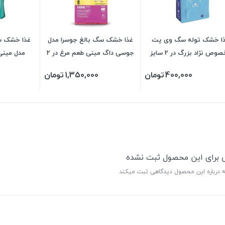
ا خشک توله سگ وی پت
غذا خشک سگ بالغ جوسرا مدل
غذا خشک س
وص نژاد بزرگ در 2 سایز
جوسی داگ مینی طعم مرغ در 2
مدل مینی اد
وزن
400,000
تومان
1,350,000
تومان
ی برای این محصول ثبت نشده
ه درباره این محصول دیدگاهی ثبت میکند