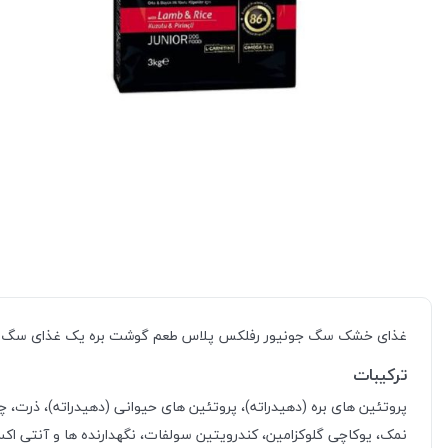
غذای خشک سگ جونیور رفلکس پلاس طعم گوشت بره یک غذای سگ خشک فوق العاده
ترکیبات
پروتئین‌ های بره (دهیدراته)، پروتئین‌ های حیوانی (دهیدراته)، ذرت، چر
نمک، یوکاچی گلوکزامین، کندرویتین سولفات، نگهدارنده ها و آنتی اکس