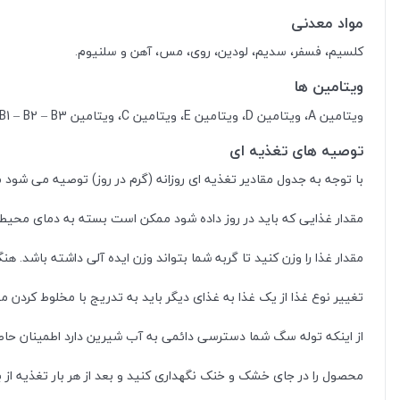
مواد معدنی
کلسیم، فسفر، سدیم، لودین، روی، مس، آهن و سلنیوم.
ویتامین ها
ویتامین A، ویتامین D، ویتامین E، ویتامین C، ویتامین B1 – B2 – B3 (نیاسین) – B6 – B12 – B7 (بیوتین) – B9 (اسید فولیک)، ویتامین K، کولین، پانتوتنات کلسیم.
توصیه های تغذیه ای
با توجه به جدول مقادیر تغذیه ای روزانه (گرم در روز) توصیه می شود مقدار متناسب با وزن تو
مقدار غذایی که باید در روز داده شود ممکن است بسته به دمای محیط
مقدار غذا را وزن کنید تا گربه شما بتواند وزن ایده آلی داشته باشد. ه
تغییر نوع غذا از یک غذا به غذای دیگر باید به تدریج با مخلوط کردن م
از اینکه توله سگ شما دسترسی دائمی به آب شیرین دارد اطمینان حاص
محصول را در جای خشک و خنک نگهداری کنید و بعد از هر بار تغذیه از