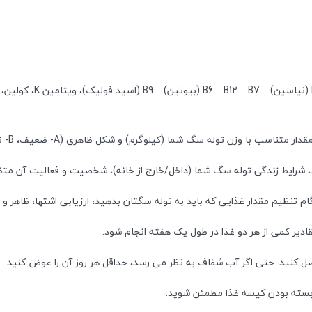
له سگ شما (کیلوگرم) و شکل ظاهری (A- ضعیف، B- نرمال، C- اضافه وزن) تغذیه شود.
، شرایط زندگی توله سگ شما (داخل/خارج از خانه)، شخصیت و فعالیت آن متف
نگام تنظیم مقدار غذایی که باید به توله سگتان بدهید، ارزیابی اشتها، ظاهر و
قادیر کمی از هر دو غذا در طول یک هفته انجام شود.
ل کنید. حتی اگر آب شفاف به نظر می رسد، حداقل هر روز آن را عوض کنید.
 بسته بودن کیسه غذا مطمئن شوید.