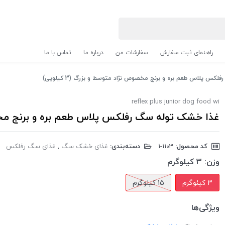
راهنمای ثبت سفارش
سفارشات من
درباره ما
تماس با ما
س پلاس طعم بره و برنج مخصوص نژاد متوسط و بزرگ (3 کیلویی)
reflex plus junior dog food wi
غذا خشک توله سگ رفلکس پلاس طعم بره و برنج مخصوص نژ
کد محصول:
‎1-1103
دسته‌بندی:
غذای خشک سگ
,
غذای سگ رفلکس
وزن:
3 کیلوگرم
3 کیلوگرم
15 کیلوگرم
ویژگی‌ها