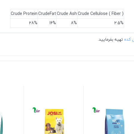
Crude Protein
CrudeFat
Crude Ash
Crude Cellulose ( Fiber )
28%
16%
8%
2.5%
ل کده
تهیه بفرمایید.