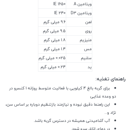
ویتامین A
1650 IE
ویتامین D3
240 IE
اهن
9.6 میلی گرم
روی
9.5 میلی گرم
منیزیم
1.8 میلی گرم
مس
1.4 میلی گرم
سلنیم
0.025 میلی گرم
ید
0.24 میلی گرم
راهنمای تغذیه:
برای گربه بالغ 4 کیلویی با فعالیت متوسط روزانه 1 کنسرو در
دو وعده غذایی
این راهنما دقیق نبوده و نیازمند بازتنظیم دوباره بر اساس سن،
نژاد و...
آب آشامیدنی همیشه در دسترس گربه باشد.
در دمای اتاق سرو شود.