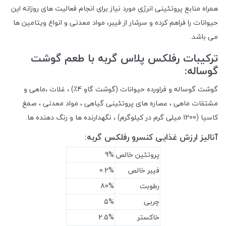
همراه منابع پروتئینی انرژی مورد نیاز برای انجام فعالیت های روزانه این
حیوانات را فراهم کرده و سرشار از فیبر، مواد معدنی و انواع ویتامین ها
می باشد.
ترکیبات رفلکس پلاس گربه با طعم گوشت
گوساله:
گوشت گوساله و فراورده حیوانات (گوشت گاو 4٪) ، غلات ،ماهی و
مشتقات ماهی ، عصاره های پروتئینی گیاهی ، مواد معدنی ، صمغ
کاسیا (1200 میلی گرم در کیلوگرم) ، نگهدارنده ها و رنگ دهنده ها.
آنالیز ارزش غذایی کنسرو رفلکس گربه:
پروتئین خالص
9%
فیبر خالص
0.2%
رطوبت
80%
چربی
5%
خاکستر
2.5%