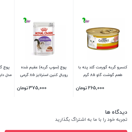
کنسرو گربه گورمت گلد پته با
پوچ (سوپ گربه) عقیم شده
پوچ گر
طعم گوشت گاو 85 گرم
رویال کنین استرلایز 85 گرمی
مدل دایجس
265,000
تومان
375,000
تومان
دیدگاه ها
تجربه خود را با ما به اشتراگ بگذارید